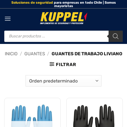
Soluciones de seguridad
para empresas en todo Chile | Somos
Saltar
mayoristas
al
contenido
Búsqueda
de
productos
INICIO
/
GUANTES
/
GUANTES DE TRABAJO LIVIANO
FILTRAR