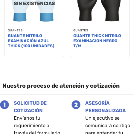
SIN EXISTENCIAS
GUANTES
GUANTES
GUANTE NITRILO
GUANTE THICK NITRILO
EXAMINACIÓN AZUL
EXAMINACION NEGRO
THICK (100 UNIDADES)
T/M
Este
producto
tiene
múltiples
variantes.
Las
Nuestro proceso de atención y cotización
opciones
se
pueden
SOLICITUD DE
ASESORÍA
elegir
COTIZACIÓN
PERSONALIZADA
en
Envíanos tu
Un ejecutivo se
la
requerimiento a
comunicará contigo
página
través del formulario
para entender tu
de