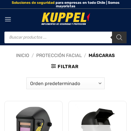
Soluciones de seguridad
para empresas en todo Chile | Somos
Saltar
mayoristas
al
contenido
Búsqueda
de
productos
INICIO
/
PROTECCIÓN FACIAL
/
MÁSCARAS
FILTRAR