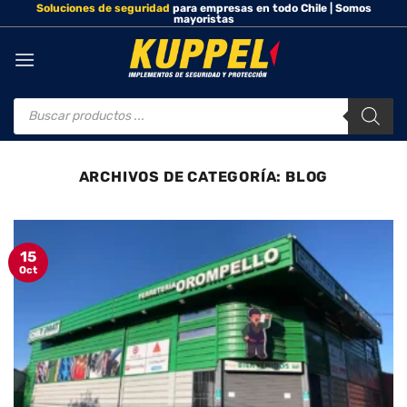
Soluciones de seguridad
para empresas en todo Chile | Somos
Saltar
mayoristas
al
contenido
Búsqueda
de
productos
ARCHIVOS DE CATEGORÍA:
BLOG
15
Oct