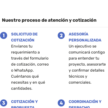
Beneficios
de
usar
elementos
de
protección
Nuestro proceso de atención y cotización
y
seguridad
SOLICITUD DE
ASESORÍA
COTIZACIÓN
PERSONALIZADA
Envíanos tu
Un ejecutivo se
requerimiento a
comunicará contigo
través del formulario
para entender tu
de cotización, correo
proyecto, asesorarte
o WhatsApp.
y confirmar detalles
Cuéntanos qué
técnicos y
necesitas y en qué
comerciales.
cantidades.
COTIZACIÓN Y
COORDINACIÓN Y
PROPUESTA
DESPACHO