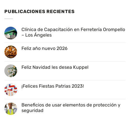
PUBLICACIONES RECIENTES
Clínica de Capacitación en Ferretería Orompello
– Los Ángeles
No
hay
Feliz año nuevo 2026
comentarios
en
No
Clínica
hay
de
comentarios
Capacitación
en
Feliz Navidad les desea Kuppel
en
Feliz
Ferretería
año
No
Orompello
nuevo
hay
–
2026
comentarios
Los
en
¡Felices Fiestas Patrias 2023!
Ángeles
Feliz
Navidad
No
les
hay
desea
comentarios
Kuppel
en
Beneficios de usar elementos de protección y
¡Felices
seguridad
Fiestas
Patrias
No
2023!
hay
comentarios
en