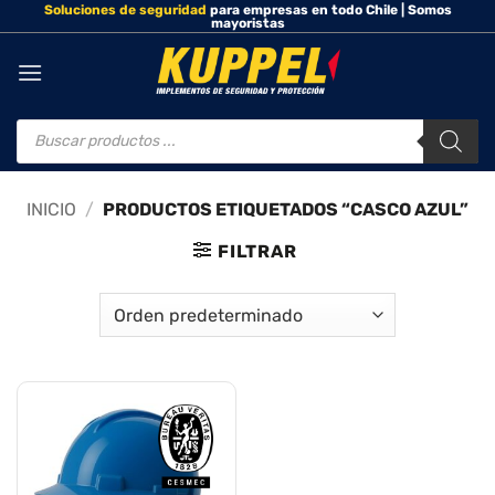
Soluciones de seguridad
para empresas en todo Chile | Somos
Saltar
mayoristas
al
contenido
Búsqueda
de
productos
INICIO
/
PRODUCTOS ETIQUETADOS “CASCO AZUL”
FILTRAR