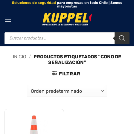
Soluciones de seguridad
para empresas en todo Chile | Somos
Saltar
mayoristas
al
contenido
Búsqueda
de
productos
INICIO
/
PRODUCTOS ETIQUETADOS “CONO DE
SEÑALIZACIÓN”
FILTRAR