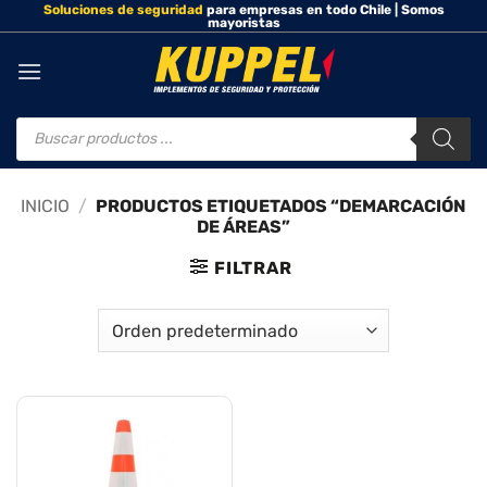
Soluciones de seguridad
para empresas en todo Chile | Somos
Saltar
mayoristas
al
contenido
Búsqueda
de
productos
INICIO
/
PRODUCTOS ETIQUETADOS “DEMARCACIÓN
DE ÁREAS”
FILTRAR