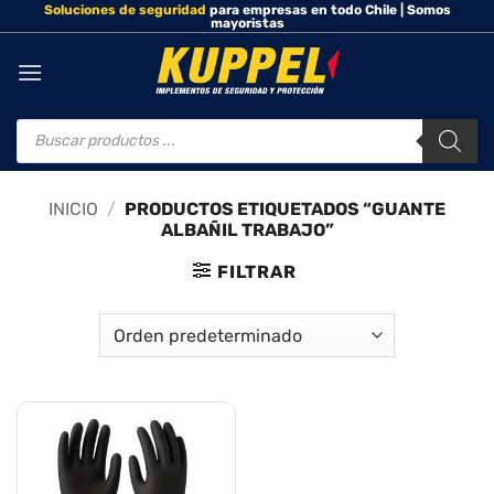
Soluciones de seguridad
para empresas en todo Chile | Somos
Saltar
mayoristas
al
contenido
Búsqueda
de
productos
INICIO
/
PRODUCTOS ETIQUETADOS “GUANTE
ALBAÑIL TRABAJO”
FILTRAR