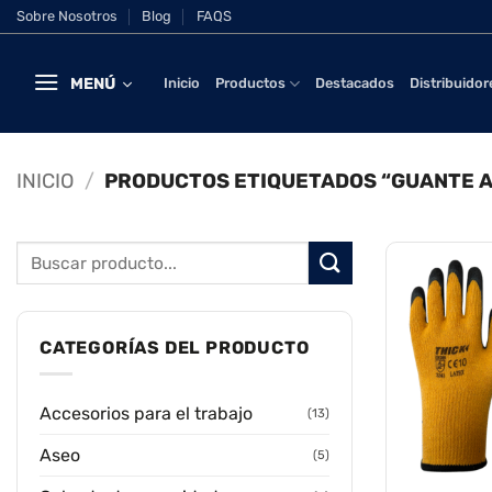
Saltar
Sobre Nosotros
Blog
FAQS
al
contenido
MENÚ
Inicio
Productos
Destacados
Distribuidor
INICIO
/
PRODUCTOS ETIQUETADOS “GUANTE A
Buscar
por:
CATEGORÍAS DEL PRODUCTO
Accesorios para el trabajo
(13)
Aseo
(5)