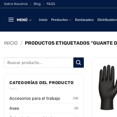
Saltar
Sobre Nosotros
Blog
FAQS
al
contenido
MENÚ
Inicio
Productos
Destacados
Distribuidor
INICIO
/
PRODUCTOS ETIQUETADOS “GUANTE D
Buscar
por:
CATEGORÍAS DEL PRODUCTO
Accesorios para el trabajo
(13)
Aseo
(5)