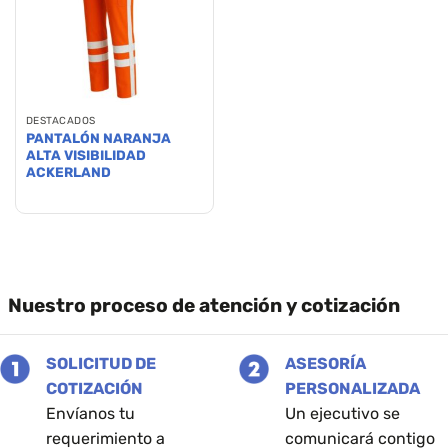
DESTACADOS
PANTALÓN NARANJA
ALTA VISIBILIDAD
ACKERLAND
Este
producto
tiene
múltiples
variantes.
Las
Nuestro proceso de atención y cotización
opciones
se
pueden
SOLICITUD DE
ASESORÍA
elegir
COTIZACIÓN
PERSONALIZADA
en
Envíanos tu
Un ejecutivo se
la
requerimiento a
comunicará contigo
página