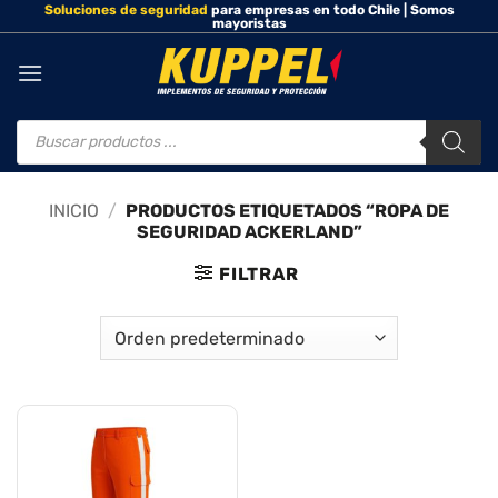
Soluciones de seguridad
para empresas en todo Chile | Somos
Saltar
mayoristas
al
contenido
Búsqueda
de
productos
INICIO
/
PRODUCTOS ETIQUETADOS “ROPA DE
SEGURIDAD ACKERLAND”
FILTRAR