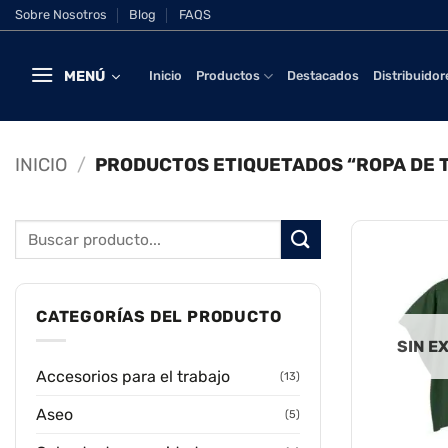
Saltar
Sobre Nosotros
Blog
FAQS
al
contenido
MENÚ
Inicio
Productos
Destacados
Distribuidor
INICIO
/
PRODUCTOS ETIQUETADOS “ROPA DE 
Buscar
por:
CATEGORÍAS DEL PRODUCTO
SIN E
Accesorios para el trabajo
(13)
Aseo
(5)