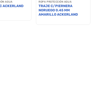
IÓN AGUA
ROPA PROTECCIÓN AGUA
C ACKERLAND
TRAJE C/PIERNERA
NORUEGO 0.45 MM
AMARILLO ACKERLAND
Este
producto
tiene
múltiples
variantes.
Las
opciones
se
pueden
elegir
en
la
página
de
producto