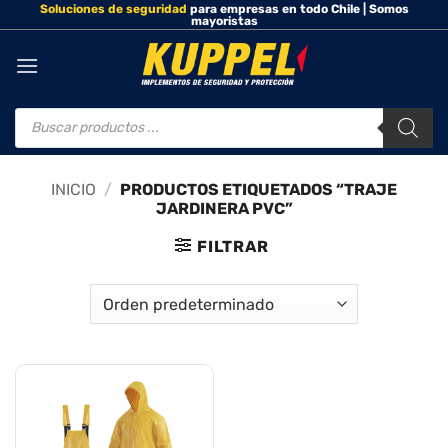
Soluciones de seguridad
para empresas en todo Chile | Somos
Saltar
mayoristas
al
contenido
Búsqueda
de
productos
INICIO
/
PRODUCTOS ETIQUETADOS “TRAJE
JARDINERA PVC”
FILTRAR