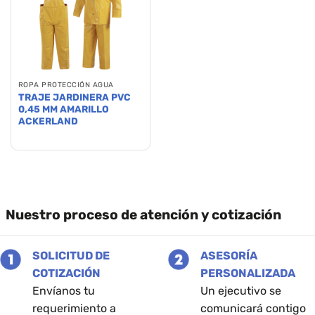
ROPA PROTECCIÓN AGUA
TRAJE JARDINERA PVC
0,45 MM AMARILLO
ACKERLAND
Este
producto
tiene
múltiples
variantes.
Las
Nuestro proceso de atención y cotización
opciones
se
pueden
SOLICITUD DE
ASESORÍA
elegir
COTIZACIÓN
PERSONALIZADA
en
Envíanos tu
Un ejecutivo se
la
requerimiento a
comunicará contigo
página