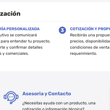
múltiples
variantes.
ización
Las
opciones
se
RÍA PERSONALIZADA
COTIZACIÓN Y PRO
pueden
utivo se comunicará
Recibirás una propue
elegir
 para entender tu proyecto,
precios, disponibilida
en
rte y confirmar detalles
condiciones de venta
la
s y comerciales.
requerimiento.
página
de
producto
Asesoria y Contacto
¿Necesitas ayuda con un producto, una
cotización o información técnica?