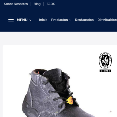
Saltar
Sobre Nosotros
Blog
FAQS
al
contenido
MENÚ
Inicio
Productos
Destacados
Distribuidor