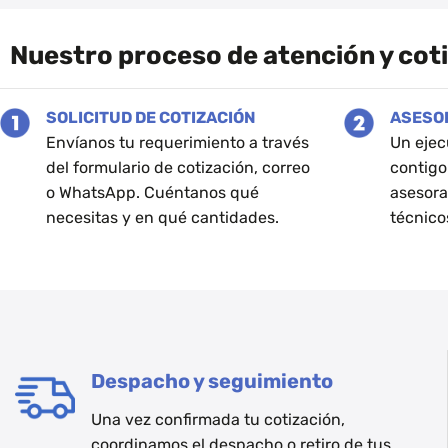
tiene
múltiples
Nuestro proceso de atención y cot
variantes.
Las
opciones
SOLICITUD DE COTIZACIÓN
ASESO
se
Envíanos tu requerimiento a través
Un ejec
pueden
del formulario de cotización, correo
contigo
elegir
o WhatsApp. Cuéntanos qué
asesora
en
necesitas y en qué cantidades.
técnico
la
página
de
producto
Despacho y seguimiento
Una vez confirmada tu cotización,
coordinamos el despacho o retiro de tus