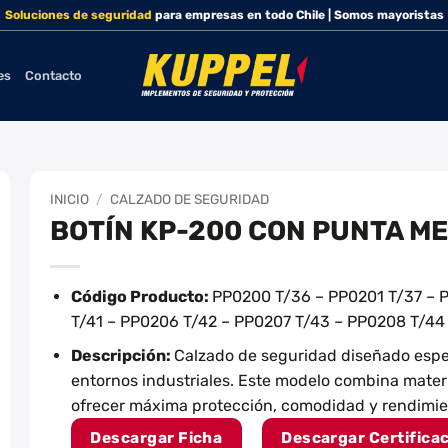
Soluciones de seguridad
para empresas en todo Chile | Somos mayoristas
es
Contacto
INICIO
/
CALZADO DE SEGURIDAD
BOTÍN KP-200 CON PUNTA ME
Código Producto:
PP0200 T/36 – PP0201 T/37 – 
T/41 – PP0206 T/42 – PP0207 T/43 – PP0208 T/44
Descripción:
Calzado de seguridad diseñado espec
entornos industriales. Este modelo combina materi
ofrecer máxima protección, comodidad y rendimien
Descargar Ficha
Descargar Certifica