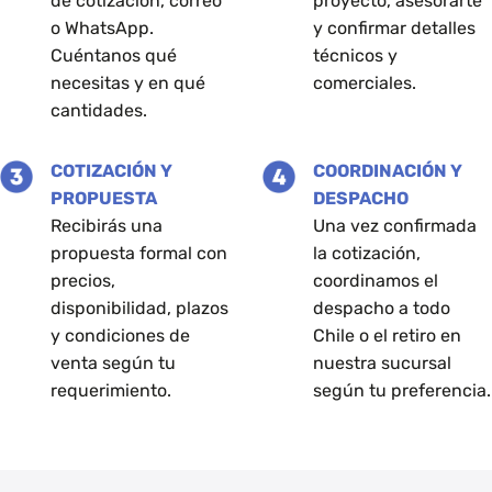
de cotización, correo
proyecto, asesorarte
de
de
o WhatsApp.
y confirmar detalles
producto
producto
Cuéntanos qué
técnicos y
necesitas y en qué
comerciales.
cantidades.
COTIZACIÓN Y
COORDINACIÓN Y
PROPUESTA
DESPACHO
Recibirás una
Una vez confirmada
propuesta formal con
la cotización,
precios,
coordinamos el
disponibilidad, plazos
despacho a todo
y condiciones de
Chile o el retiro en
venta según tu
nuestra sucursal
requerimiento.
según tu preferencia.