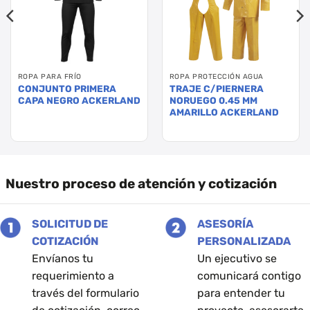
ROPA PARA FRÍO
ROPA PROTECCIÓN AGUA
CONJUNTO PRIMERA
TRAJE C/PIERNERA
CAPA NEGRO ACKERLAND
NORUEGO 0.45 MM
AMARILLO ACKERLAND
Este
Este
producto
producto
tiene
tiene
múltiples
múltiples
Nuestro proceso de atención y cotización
variantes.
variantes.
Las
Las
opciones
opciones
SOLICITUD DE
ASESORÍA
se
se
COTIZACIÓN
PERSONALIZADA
pueden
pueden
Envíanos tu
Un ejecutivo se
elegir
elegir
en
en
requerimiento a
comunicará contigo
la
la
través del formulario
para entender tu
página
página