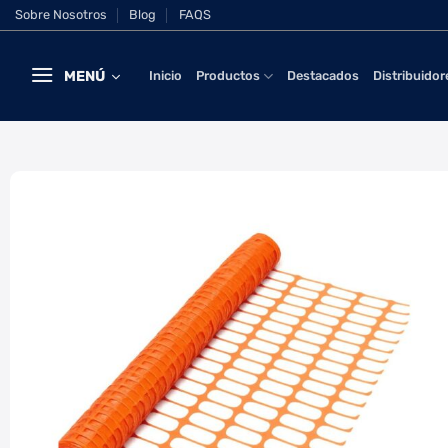
Saltar
Sobre Nosotros
Blog
FAQS
al
contenido
MENÚ
Inicio
Productos
Destacados
Distribuidor