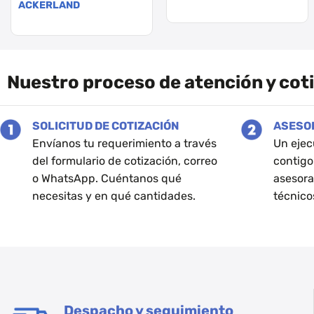
ACKERLAND
Este
producto
tiene
múltiples
Nuestro proceso de atención y cot
variantes.
Las
opciones
SOLICITUD DE COTIZACIÓN
ASESO
se
Envíanos tu requerimiento a través
Un ejec
pueden
del formulario de cotización, correo
contigo
elegir
o WhatsApp. Cuéntanos qué
asesora
en
necesitas y en qué cantidades.
técnico
la
página
de
producto
Despacho y seguimiento