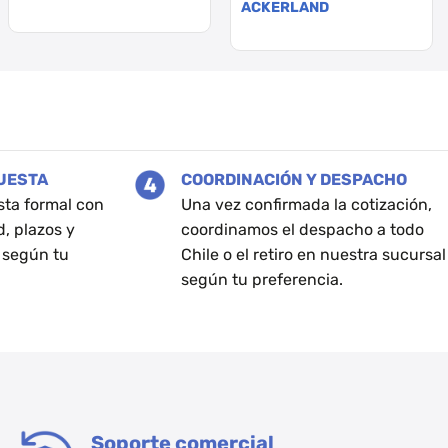
ACKERLAND
Este
Este
producto
producto
tiene
tiene
múltiples
múltiples
variantes.
variantes.
Las
Las
opciones
opciones
se
PUESTA
COORDINACIÓN Y DESPACHO
se
pueden
sta formal con
Una vez confirmada la cotización,
pueden
elegir
d, plazos y
coordinamos el despacho a todo
elegir
en
 según tu
Chile o el retiro en nuestra sucursal
en
la
según tu preferencia.
la
página
página
de
de
producto
producto
Soporte comercial