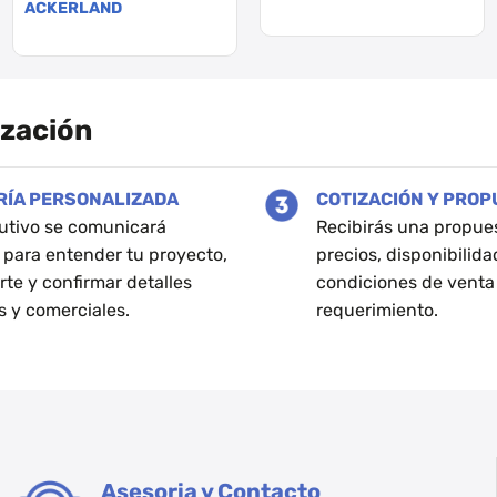
ACKERLAND
Este
producto
tiene
múltiples
ización
variantes.
Las
opciones
RÍA PERSONALIZADA
COTIZACIÓN Y PRO
se
utivo se comunicará
Recibirás una propue
pueden
 para entender tu proyecto,
precios, disponibilida
elegir
rte y confirmar detalles
condiciones de venta
en
s y comerciales.
requerimiento.
la
página
de
producto
Asesoria y Contacto