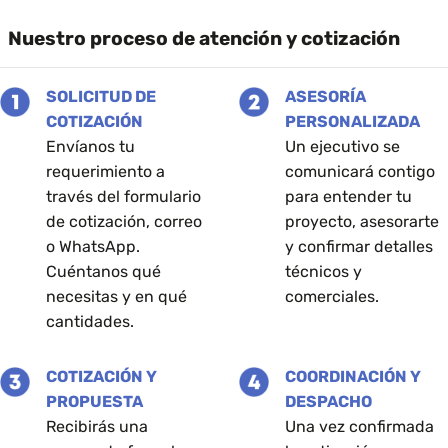
múltiples
múltiples
Nuestro proceso de atención y cotización
variantes.
variantes.
Las
Las
opciones
opciones
SOLICITUD DE
ASESORÍA
se
se
COTIZACIÓN
PERSONALIZADA
pueden
pueden
Envíanos tu
Un ejecutivo se
elegir
elegir
en
en
requerimiento a
comunicará contigo
la
la
través del formulario
para entender tu
página
página
de cotización, correo
proyecto, asesorarte
de
de
o WhatsApp.
y confirmar detalles
producto
producto
Cuéntanos qué
técnicos y
necesitas y en qué
comerciales.
cantidades.
COTIZACIÓN Y
COORDINACIÓN Y
PROPUESTA
DESPACHO
Recibirás una
Una vez confirmada