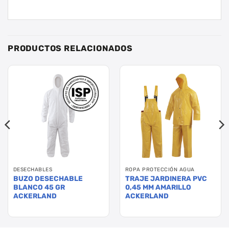
PRODUCTOS RELACIONADOS
DESECHABLES
ROPA PROTECCIÓN AGUA
BUZO DESECHABLE
TRAJE JARDINERA PVC
BLANCO 45 GR
0,45 MM AMARILLO
ACKERLAND
ACKERLAND
Este
Este
producto
producto
tiene
tiene