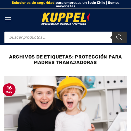
Soluciones de seguridad
para empresas en todo Chile | Somos
Saltar
mayoristas
al
contenido
Búsqueda
de
productos
ARCHIVOS DE ETIQUETAS:
PROTECCIÓN PARA
MADRES TRABAJADORAS
16
May