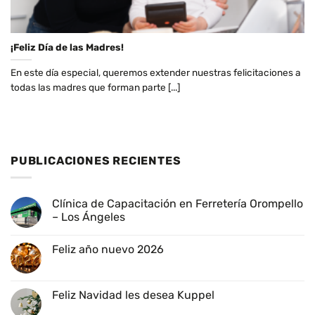
¡Feliz Día de las Madres!
En este día especial, queremos extender nuestras felicitaciones a
todas las madres que forman parte [...]
PUBLICACIONES RECIENTES
Clínica de Capacitación en Ferretería Orompello
– Los Ángeles
No
hay
Feliz año nuevo 2026
comentarios
en
No
Clínica
hay
de
comentarios
Capacitación
en
Feliz Navidad les desea Kuppel
en
Feliz
Ferretería
año
No
Orompello