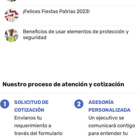
nuevo
hay
–
2026
comentarios
Los
en
¡Felices Fiestas Patrias 2023!
Ángeles
Feliz
Navidad
No
les
hay
desea
comentarios
Kuppel
en
Beneficios de usar elementos de protección y
¡Felices
seguridad
Fiestas
Patrias
No
2023!
hay
comentarios
en
Beneficios
de
usar
elementos
de
protección
Nuestro proceso de atención y cotización
y
seguridad
SOLICITUD DE
ASESORÍA
COTIZACIÓN
PERSONALIZADA
Envíanos tu
Un ejecutivo se
requerimiento a
comunicará contigo
través del formulario
para entender tu